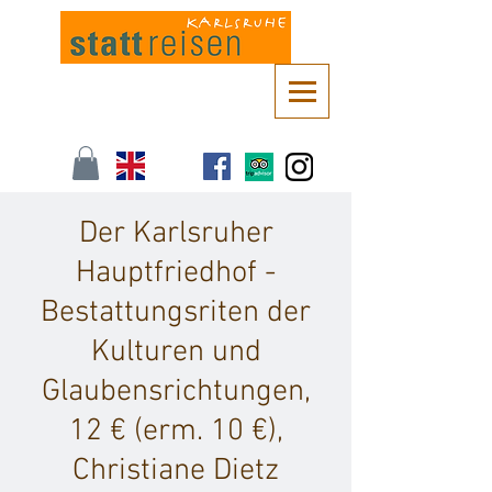
Kontaktieren Sie uns unter
info@stattreisen-karlsruhe.de
oder 0721 /
161 36 85
Der Karlsruher
Hauptfriedhof -
Bestattungsriten der
Kulturen und
Glaubensrichtungen,
12 € (erm. 10 €),
Christiane Dietz