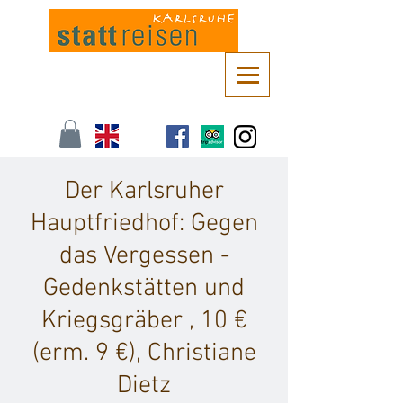
Kontaktieren Sie uns unter
info@stattreisen-karlsruhe.de
oder 0721 /
161 36 85
Der Karlsruher
Hauptfriedhof: Gegen
das Vergessen -
Gedenkstätten und
Kriegsgräber , 10 €
(erm. 9 €), Christiane
Dietz