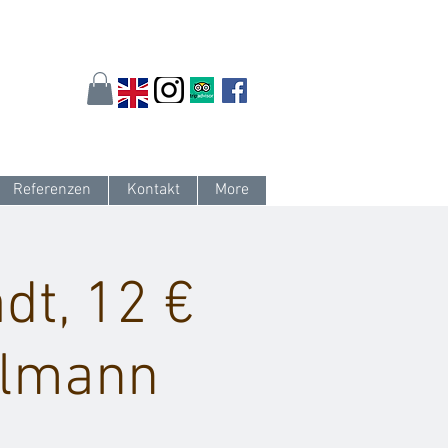
arlsruhe.de
oder 0721 / 161 36 85
Referenzen
Kontakt
More
dt, 12 €
helmann