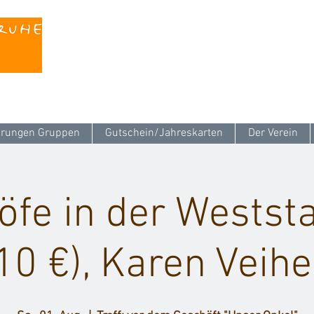
Kontaktieren Sie uns unter
info@stattreisen-k
rungen Gruppen
Gutschein/Jahreskarten
Der Verein
öfe in der Weststa
10 €), Karen Vei