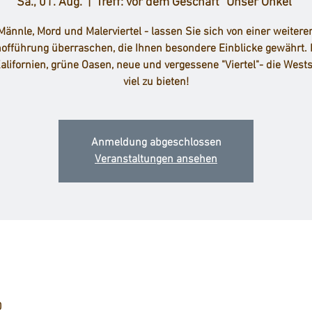
Sa., 01. Aug.
  |  
Treff: vor dem Geschäft "Unser Onkel"
Männle, Mord und Malerviertel - lassen Sie sich von einer weitere
hofführung überraschen, die Ihnen besondere Einblicke gewährt.
Kalifornien, grüne Oasen, neue und vergessene "Viertel"- die Wests
viel zu bieten!
Anmeldung abgeschlossen
Veranstaltungen ansehen
0