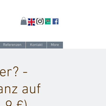
arlsruhe.de
oder 0721 / 161 36 85
Referenzen
Kontakt
More
er? -
anz auf