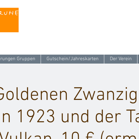
Kontaktieren Sie uns unter
info@stattreisen-k
rungen Gruppen
Gutschein/Jahreskarten
Der Verein
Goldenen Zwanzig
ion 1923 und der T