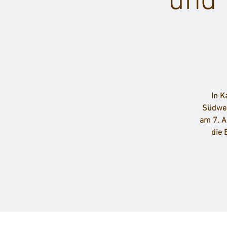
und 
In K
Südwes
am 7. A
die 