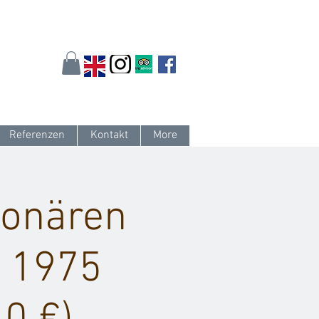
arlsruhe.de
oder 0721 / 161 36 85
Referenzen
Kontakt
More
ionären
, 1975