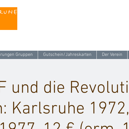
Kontaktieren Sie uns unter
info@stattreisen-k
rungen Gruppen
Gutschein/Jahreskarten
Der Verein
F und die Revolut
n: Karlsruhe 1972