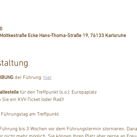
00
, Moltkestraße Ecke Hans-Thoma-Straße 19, 76133 Karlsruhe
staltung
EIBUNG
 der Führung: 
hier
testelle
 für den Treffpunkt (s.o.): Europaplatz
Sie ein KVV-Ticket (oder Rad)!
m Führungstag am Treffpunkt.
 Führung bis 3 Wochen vor dem Führungstermin stornieren. Danac
der nicht mehr möglich. Sie können Ihren Platz aber gerne an Fre