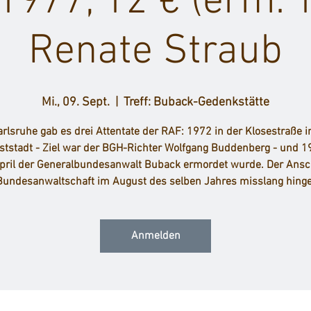
1977, 12 € (erm. 1
Renate Straub
Mi., 09. Sept.
  |  
Treff: Buback-Gedenkstätte
arlsruhe gab es drei Attentate der RAF: 1972 in der Klosestraße i
tstadt - Ziel war der BGH-Richter Wolfgang Buddenberg - und 1
pril der Generalbundesanwalt Buback ermordet wurde. Der Ansc
Bundesanwaltschaft im August des selben Jahres misslang hing
Anmelden