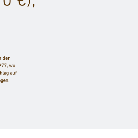
0 €),
n der
977, wo
hlag auf
egen.