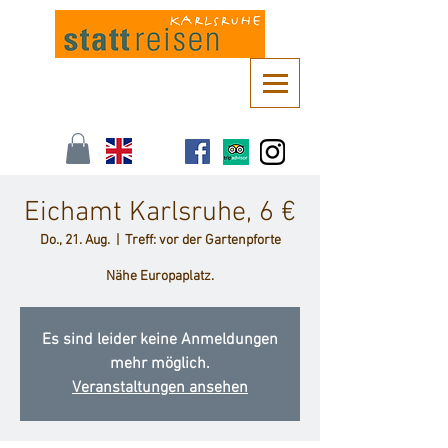
Kontaktieren Sie uns unter
info@stattreisen-karlsruhe.de
oder 0721 /
161 36 85
Eichamt Karlsruhe, 6 €
Do., 21. Aug.
  |  
Treff: vor der Gartenpforte
Nähe Europaplatz.
Es sind leider keine Anmeldungen
mehr möglich.
Veranstaltungen ansehen