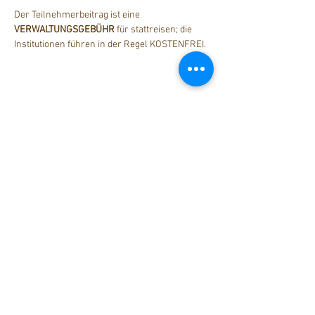
Der Teilnehmerbeitrag ist eine 
VERWALTUNGSGEBÜHR
 für stattreisen; die 
Institutionen führen in der Regel KOSTENFREI.
Diese Veranstaltung teilen
stattreisen Karlsruhe e.V.
Hübschstraße 19
76135 Karlsruhe
Tel: 0721 - 161 36 85 (Mo - Do
9.30 - 12 Uhr)
Fax: 0721 - 161 36 84
info@stattreisen-karlsruhe.de
Volksbank Karlsruhe
IBAN: DE74 6619 0000 0073 3265 08