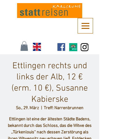
Kontaktieren Sie uns unter
info@stattreisen-karlsruhe.de
oder 0721 /
161 36 85
Ettlingen rechts und
links der Alb, 12 €
(erm. 10 €), Susanne
Kabierske
So., 29. März
  |  
Treff: Narrenbrunnen
Ettlingen ist eine der ältesten Städte Badens,
bekannt durch das Schloss, das die Witwe des
„Türkenlouis“ nach dessen Zerstörung als
ihren Witwensitz neu erbauen ließ. Entdecken