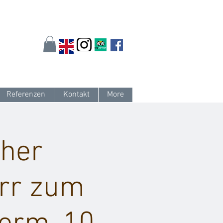
arlsruhe.de
oder 0721 / 161 36 85
Referenzen
Kontakt
More
uher
urr zum