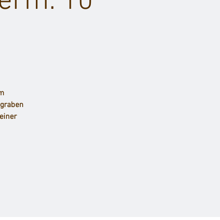
(erm. 10
em
ßgraben
einer