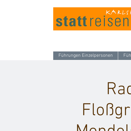
Führungen Einzelpersonen
Füh
Rad
Floßgr