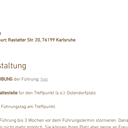
0
urr, Rastatter Str. 20, 76199 Karlsruhe
staltung
EIBUNG
 der Führung: 
hier
testelle
 für den Treffpunkt (s.o.): Ostendorfplatz
m Führungstag am Treffpunkt.
 Führung bis 3 Wochen vor dem Führungstermin stornieren. Danac
der nicht mehr möglich. Sie können Ihren Platz aber gerne an Fre