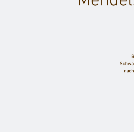
Mendels
B
Schwar
nach