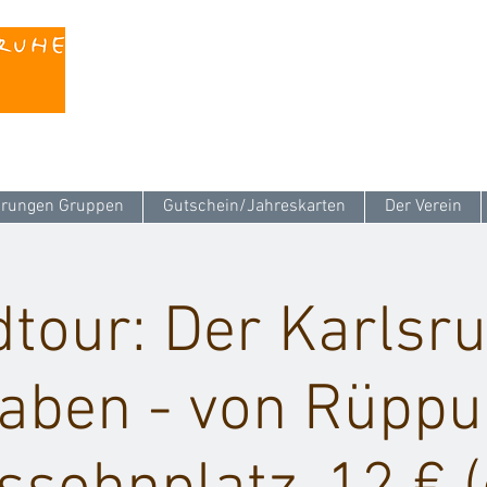
Kontaktieren Sie uns unter
info@stattreisen-k
rungen Gruppen
Gutschein/Jahreskarten
Der Verein
tour: Der Karlsr
aben - von Rüpp