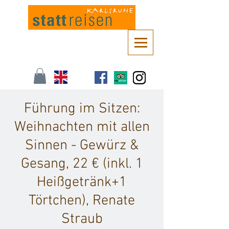
Kontaktieren Sie uns unter
info@stattreisen-karlsruhe.de
oder 0721 /
161 36 85
Führung im Sitzen:
Weihnachten mit allen
Sinnen - Gewürz &
Gesang, 22 € (inkl. 1
Heißgetränk+1
Törtchen), Renate
Straub