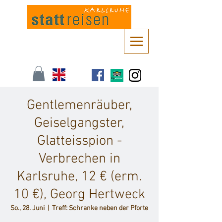
Kontaktieren Sie uns unter
info@stattreisen-karlsruhe.de
oder 0721 /
161 36 85
Gentlemenräuber,
Geiselgangster,
Glatteisspion -
Verbrechen in
Karlsruhe, 12 € (erm.
10 €), Georg Hertweck
So., 28. Juni
  |  
Treff: Schranke neben der Pforte