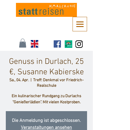
Kontaktieren Sie uns unter
info@stattreisen-karlsruhe.de
oder 0721 /
161 36 85
Genuss in Durlach, 25
€, Susanne Kabierske
Sa., 04. Apr.
  |  
Treff: Denkmal vor Friedrich-
Realschule
Ein kulinarischer Rundgang zu Durlachs
"Genießerlädlen". Mit vielen Kostproben.
Die Anmeldung ist abgeschlossen.
Veranstaltungen ansehen