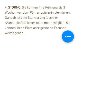
4. STORNO: 
Sie können Ihre Führung bis 3 
Wochen vor dem Führungstermin stornieren. 
Danach ist eine Stornierung (auch im 
Krankheitsfall) leider nicht mehr möglich. Sie 
können Ihren Platz aber gerne an Freunde 
weiter geben.
Diese Veranstaltung teilen
stattreisen Karlsruhe e.V.
Hübschstraße 19
76135 Karlsruhe
Tel: 0721 - 161 36 85 (Mo - Do
9.30 - 12 Uhr)