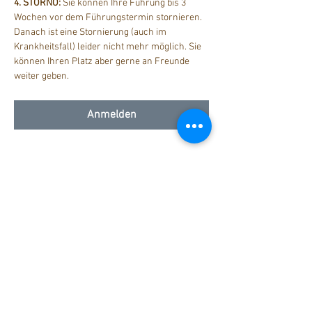
4. STORNO: 
Sie können Ihre Führung bis 3 
Wochen vor dem Führungstermin stornieren. 
Danach ist eine Stornierung (auch im 
Krankheitsfall) leider nicht mehr möglich. Sie 
können Ihren Platz aber gerne an Freunde 
weiter geben.
Anmelden
Diese Veranstaltung teilen
stattreisen Karlsruhe e.V.
Hübschstraße 19
76135 Karlsruhe