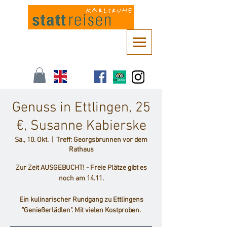
Kontaktieren Sie uns unter
info@stattreisen-karlsruhe.de
oder 0721 /
161 36 85
Genuss in Ettlingen, 25
€, Susanne Kabierske
Sa., 10. Okt.
  |  
Treff: Georgsbrunnen vor dem
Rathaus
Zur Zeit AUSGEBUCHT! - Freie Plätze gibt es
noch am 14.11.
Ein kulinarischer Rundgang zu Ettlingens
"Genießerlädlen". Mit vielen Kostproben.