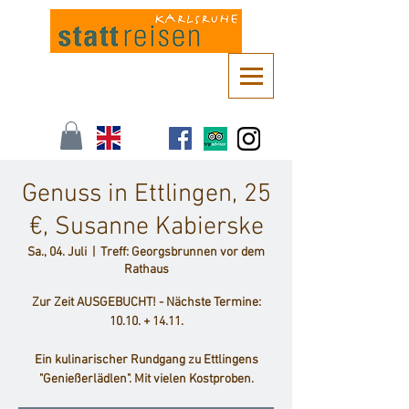
Kontaktieren Sie uns unter
info@stattreisen-karlsruhe.de
oder 0721 /
161 36 85
Genuss in Ettlingen, 25
€, Susanne Kabierske
Sa., 04. Juli
  |  
Treff: Georgsbrunnen vor dem
Rathaus
Zur Zeit AUSGEBUCHT! - Nächste Termine:
10.10. + 14.11.
Ein kulinarischer Rundgang zu Ettlingens
"Genießerlädlen". Mit vielen Kostproben.