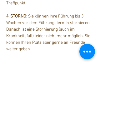
Treffpunkt.
4. STORNO: 
Sie können Ihre Führung bis 3 
Wochen vor dem Führungstermin stornieren. 
Danach ist eine Stornierung (auch im 
Krankheitsfall) leider nicht mehr möglich. Sie 
können Ihren Platz aber gerne an Freunde 
weiter geben.
Diese Veranstaltung teilen
stattreisen Karlsruhe e.V.
Hübschstraße 19
76135 Karlsruhe
Tel: 0721 - 161 36 85 (Mo - Do