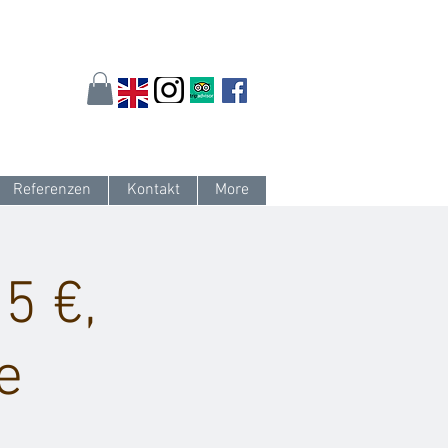
arlsruhe.de
oder 0721 / 161 36 85
Referenzen
Kontakt
More
5 €,
e