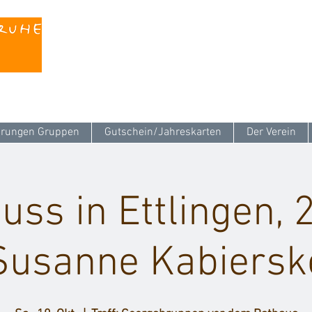
Kontaktieren Sie uns unter
info@stattreisen-k
rungen Gruppen
Gutschein/Jahreskarten
Der Verein
uss in Ettlingen, 2
Susanne Kabiersk