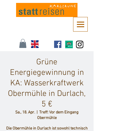
Kontaktieren Sie uns unter
info@stattreisen-karlsruhe.de
oder 0721 /
161 36 85
Grüne
Energiegewinnung in
KA: Wasserkraftwerk
Obermühle in Durlach,
5 €
Sa., 18. Apr.
  |  
Treff: Vor dem Eingang
Obermühle
Die Obermühle in Durlach ist sowohl technisch