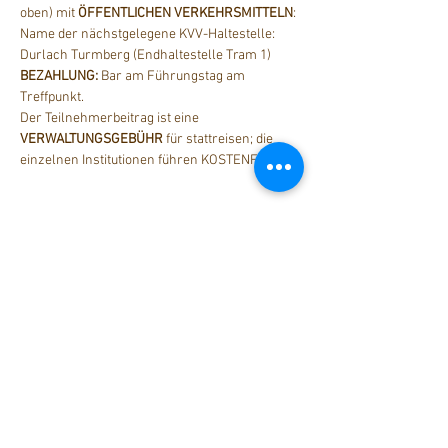
oben) mit 
ÖFFENTLICHEN VERKEHRSMITTELN
:
Name der nächstgelegene KVV-Haltestelle: 
Durlach Turmberg (Endhaltestelle Tram 1)
BEZAHLUNG: 
Bar am Führungstag am 
Treffpunkt.
Der Teilnehmerbeitrag ist eine 
VERWALTUNGSGEBÜHR
 für stattreisen; die 
einzelnen Institutionen führen KOSTENFREI.
Diese Veranstaltung teilen
stattreisen Karlsruhe e.V.
Hübschstraße 19
76135 Karlsruhe
Tel: 0721 - 161 36 85 (Mo - Do