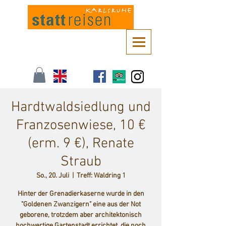
Kontaktieren Sie uns unter
info@stattreisen-karlsruhe.de
oder 0721 /
161 36 85
Hardtwaldsiedlung und
Franzosenwiese, 10 €
(erm. 9 €), Renate
Straub
So., 20. Juli
  |  
Treff: Waldring 1
Hinter der Grenadierkaserne wurde in den
"Goldenen Zwanzigern" eine aus der Not
geborene, trotzdem aber architektonisch
hochwertige Gartenstadt errichtet, die noch