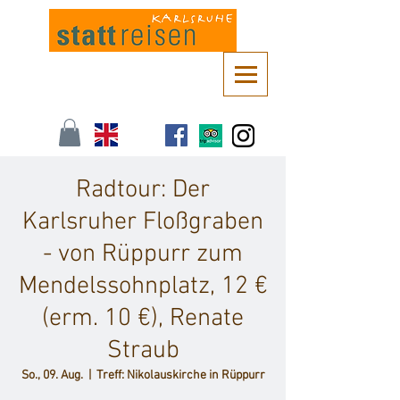
Kontaktieren Sie uns unter
info@stattreisen-karlsruhe.de
oder 0721 /
161 36 85
Radtour: Der
Karlsruher Floßgraben
- von Rüppurr zum
Mendelssohnplatz, 12 €
(erm. 10 €), Renate
Straub
So., 09. Aug.
  |  
Treff: Nikolauskirche in Rüppurr