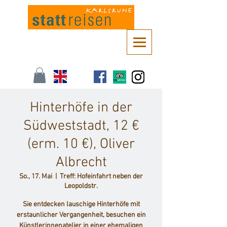
Kontaktieren Sie uns unter
info@stattreisen-karlsruhe.de
oder 0721 /
161 36 85
Hinterhöfe in der
Südweststadt, 12 €
(erm. 10 €), Oliver
Albrecht
So., 17. Mai
  |  
Treff: Hofeinfahrt neben der
Leopoldstr.
Sie entdecken lauschige Hinterhöfe mit
erstaunlicher Vergangenheit, besuchen ein
Künstlerinnenatelier in einer ehemaligen