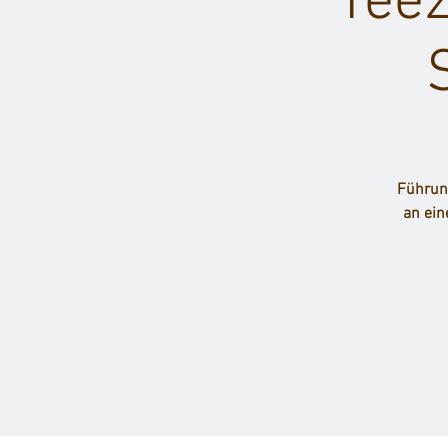
Teez
Führun
an ein