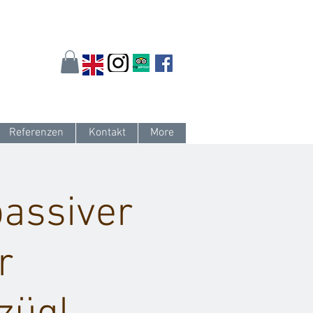
arlsruhe.de
oder 0721 / 161 36 85
Referenzen
Kontakt
More
passiver
r