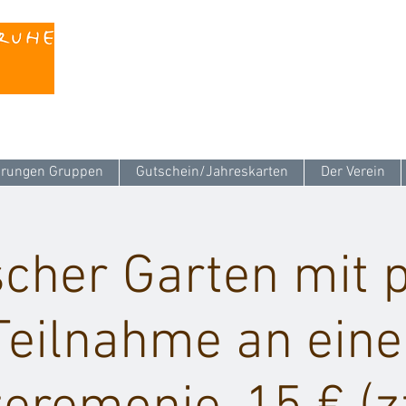
Kontaktieren Sie uns unter
info@stattreisen-k
rungen Gruppen
Gutschein/Jahreskarten
Der Verein
cher Garten mit 
Teilnahme an eine