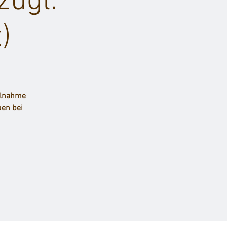
zügl.
)
ilnahme
uen bei