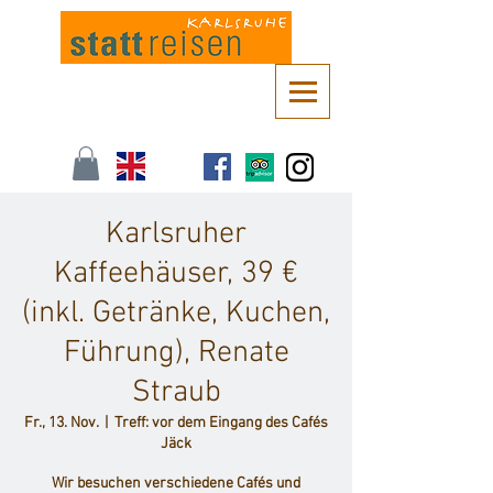
Kontaktieren Sie uns unter
info@stattreisen-karlsruhe.de
oder 0721 /
161 36 85
Karlsruher
Kaffeehäuser, 39 €
(inkl. Getränke, Kuchen,
Führung), Renate
Straub
Fr., 13. Nov.
  |  
Treff: vor dem Eingang des Cafés
Jäck
Wir besuchen verschiedene Cafés und