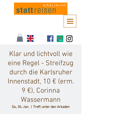
Kontaktieren Sie uns unter
info@stattreisen-karlsruhe.de
oder 0721 /
161 36 85
Klar und lichtvoll wie
eine Regel - Streifzug
durch die Karlsruher
Innenstadt, 10 € (erm.
9 €), Corinna
Wassermann
Sa., 04. Jan.
  |  
Treff: unter den Arkaden