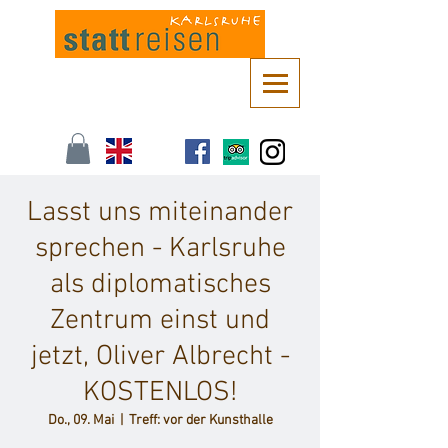
Kontaktieren Sie uns unter
info@stattreisen-karlsruhe.de
oder 0721 /
161 36 85
Lasst uns miteinander
sprechen - Karlsruhe
als diplomatisches
Zentrum einst und
jetzt, Oliver Albrecht -
KOSTENLOS!
Do., 09. Mai
  |  
Treff: vor der Kunsthalle