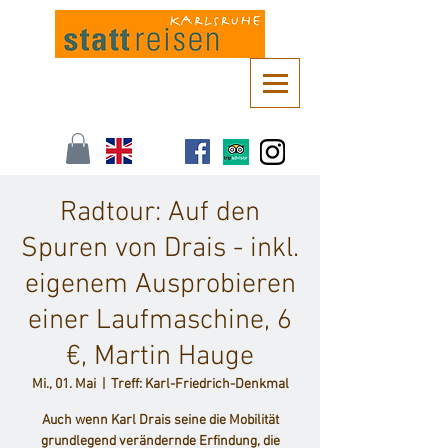
Kontaktieren Sie uns unter
info@stattreisen-karlsruhe.de
oder 0721 /
161 36 85
Radtour: Auf den
Spuren von Drais - inkl.
eigenem Ausprobieren
einer Laufmaschine, 6
€, Martin Hauge
Mi., 01. Mai
  |  
Treff: Karl-Friedrich-Denkmal
Auch wenn Karl Drais seine die Mobilität
grundlegend verändernde Erfindung, die