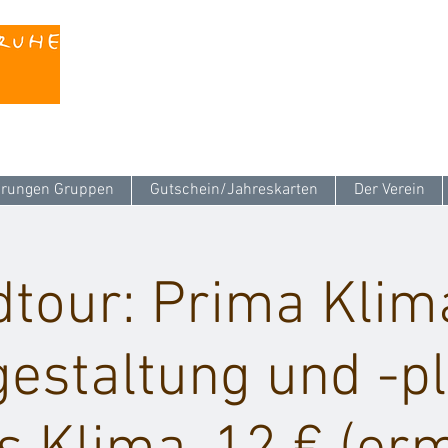
Kontaktieren Sie uns unter
info@stattreisen-k
rungen Gruppen
Gutschein/Jahreskarten
Der Verein
tour: Prima Klim
gestaltung und -p