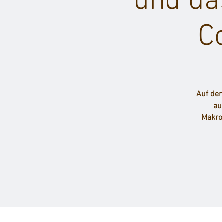
und das
C
Auf der
au
Makrok