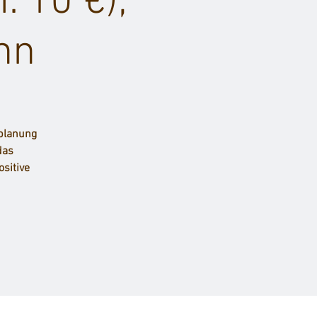
. 10 €),
nn
-planung
das
sitive