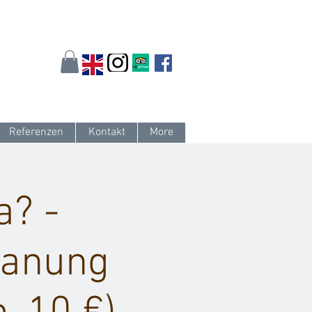
arlsruhe.de
oder 0721 / 161 36 85
Referenzen
Kontakt
More
a? -
lanung