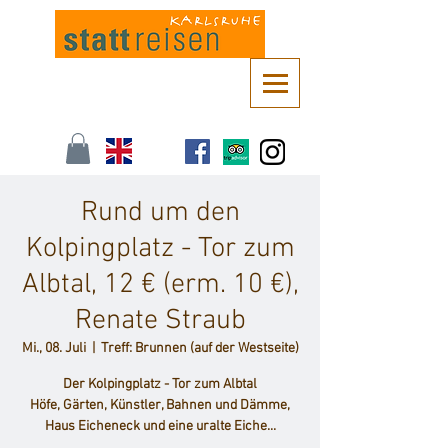
Kontaktieren Sie uns unter
info@stattreisen-karlsruhe.de
oder 0721 /
161 36 85
Rund um den
Kolpingplatz - Tor zum
Albtal, 12 € (erm. 10 €),
Renate Straub
Mi., 08. Juli
  |  
Treff: Brunnen (auf der Westseite)
Der Kolpingplatz - Tor zum Albtal
Höfe, Gärten, Künstler, Bahnen und Dämme,
Haus Eicheneck und eine uralte Eiche...