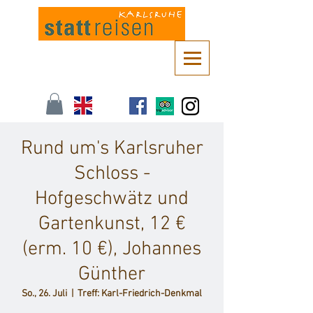
Kontaktieren Sie uns unter
info@stattreisen-karlsruhe.de
oder 0721 /
161 36 85
Rund um's Karlsruher
Schloss -
Hofgeschwätz und
Gartenkunst, 12 €
(erm. 10 €), Johannes
Günther
So., 26. Juli
  |  
Treff: Karl-Friedrich-Denkmal