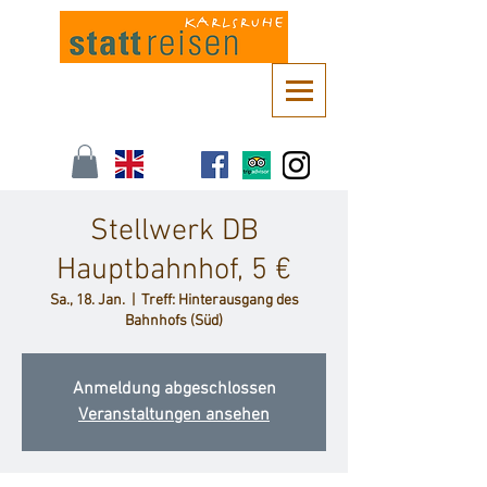
Kontaktieren Sie uns unter
info@stattreisen-karlsruhe.de
oder 0721 /
161 36 85
Stellwerk DB
Hauptbahnhof, 5 €
Sa., 18. Jan.
  |  
Treff: Hinterausgang des
Bahnhofs (Süd)
Anmeldung abgeschlossen
Veranstaltungen ansehen