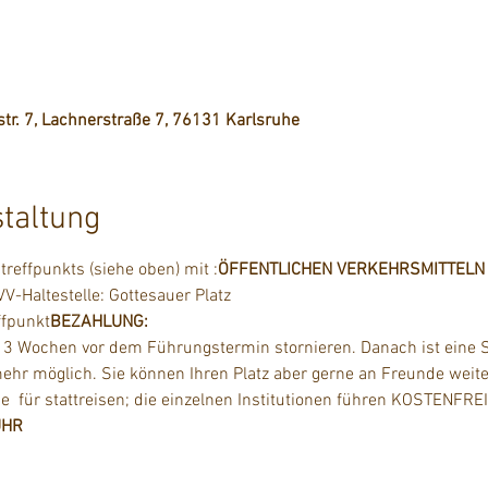
tr. 7, Lachnerstraße 7, 76131 Karlsruhe
staltung
reffpunkts (siehe oben) mit 
:
ÖFFENTLICHEN VERKEHRSMITTELN
-Haltestelle: Gottesauer Platz
fpunkt
BEZAHLUNG: 
 3 Wochen vor dem Führungstermin stornieren. Danach ist eine S
 mehr möglich. Sie können Ihren Platz aber gerne an Freunde weit
e 
 für stattreisen; die einzelnen Institutionen führen KOSTENFRE
ÜHR