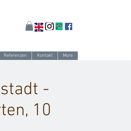
arlsruhe.de
oder 0721 / 161 36 85
Referenzen
Kontakt
More
stadt -
ten, 10