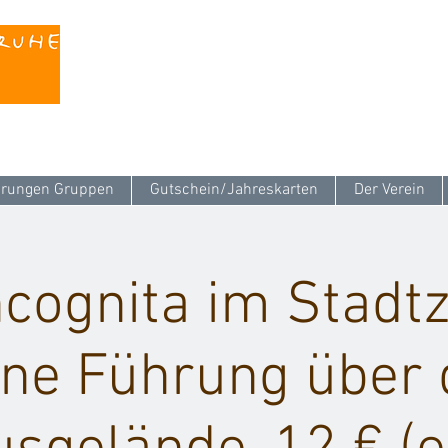
Kontaktieren Sie uns unter
info@stattreisen-k
rungen Gruppen
Gutschein/Jahreskarten
Der Verein
ncognita im Stad
ine Führung über