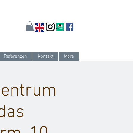
arlsruhe.de
oder 0721 / 161 36 85
Referenzen
Kontakt
More
tzentrum
 das