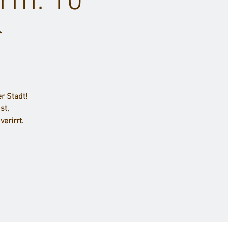
rm. 10
r
r Stadt!
st,
erirrt.