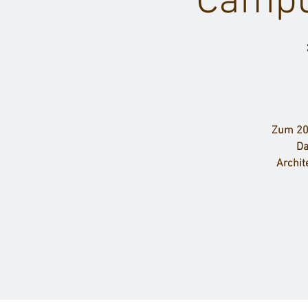
Campu
Zum 201
Da
Archit