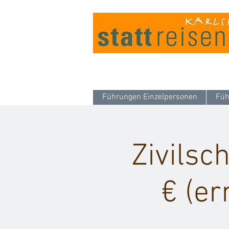
Führungen Einzelpersonen
Füh
Zivils
€ (er