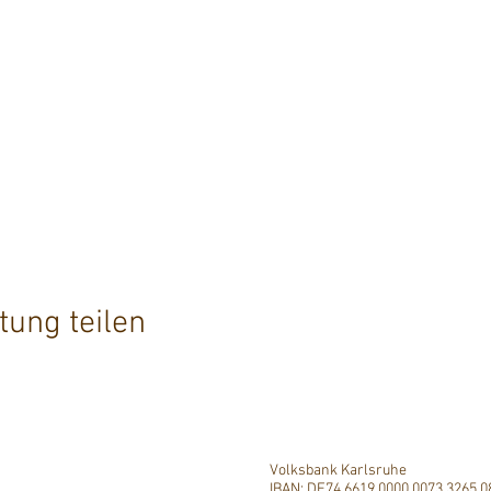
tung teilen
Volksbank Karlsruhe
IBAN: DE74 6619 0000 0073 3265 0