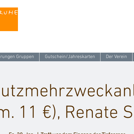
Kontaktieren Sie uns unter
info@stattreisen-k
rungen Gruppen
Gutschein/Jahreskarten
Der Verein
chutzmehrzweckanl
m. 11 €), Renate 