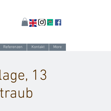
arlsruhe.de
oder 0721 / 161 36 85
Referenzen
Kontakt
More
age, 13
Straub