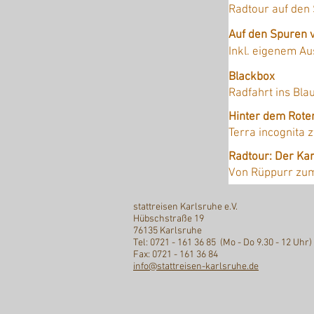
Radtour auf den
Auf den Spuren 
Inkl. eigenem A
Blackbox
Radfahrt ins Bl
Hinter dem Rote
Terra incognita
Radtour: Der Ka
Von Rüppurr zu
stattreisen Karlsruhe e.V.
Hübschstraße 19
76135 Karlsruhe
Tel: 0721 - 161 36 85 (Mo - Do 9.30 - 12 Uhr)
Fax: 0721 - 161 36 84
info@stattreisen-karlsruhe.de