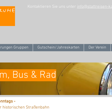
Kontaktieren Sie uns unter
info@stattreisen-k
rungen Gruppen
Gutschein/Jahreskarten
Der Verein
am, Bus & Rad
nntags -
r historischen Straßenbahn