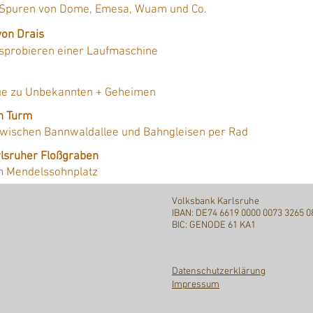
 Spuren von Dome, Emesa, Wuam und Co.
von Drais
usprobieren einer Laufmaschine
aue zu Unbekannten + Geheimen
n Turm
 zwischen Bannwaldallee und Bahngleisen per Rad
rlsruher Floßgraben
m Mendelssohnplatz
Volksbank Karlsruhe
IBAN: DE74 6619 0000 0073 3265 0
BIC: GENODE 61 KA1
Datenschutzerklärung
Impressum