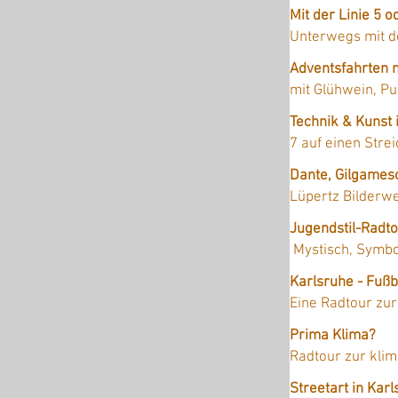
Mit der Linie 5 
Unterwegs mit d
Adventsfahrten 
mit Glühwein, P
Technik & Kunst
7 auf einen Strei
Dante, Gilgames
Lüpertz Bilderwe
Jugendstil-Radto
Mystisch, Symbol
Karlsruhe - Fußb
Eine Radtour zur
Prima Klima?
Radtour zur kli
Streetart in Kar