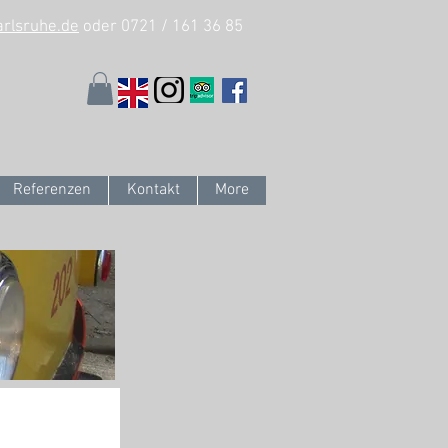
arlsruhe.de
oder 0721 / 161 36 85
Referenzen
Kontakt
More