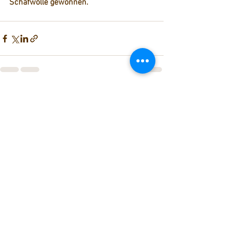
Schafwolle gewonnen.
2 Kommentare
Kommentar verfassen...
Aktuell
Skye
22. Juli
Aus der Analyse ergibt sich, dass die 