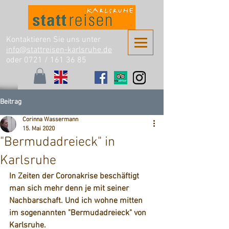
Kontaktieren Sie uns unter
info@stattreisen-karlsruhe.de
oder 0721 /
161 36 85
Beitrag
Corinna Wassermann
15. Mai 2020
"Bermudadreieck" in
Karlsruhe
In Zeiten der Coronakrise beschäftigt 
man sich mehr denn je mit seiner 
Nachbarschaft. Und ich wohne mitten 
im sogenannten 
"Bermudadreieck"
 von 
Karlsruhe.