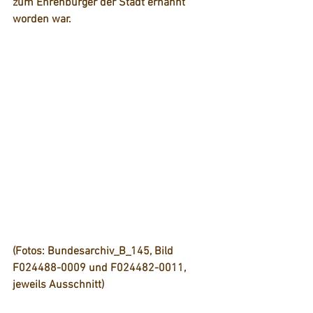
zum Ehrenbürger der Stadt ernannt 
worden war.  
(Fotos: Bundesarchiv_B_145, Bild 
F024488-0009 und F024482-0011,  
jeweils Ausschnitt)