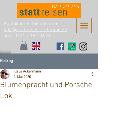
Kontaktieren Sie uns unter
info@stattreisen-karlsruhe.de
oder 0721 /
161 36 85
Beitrag
Klaus Ackermann
2. Mai 2020
Blumenpracht und Porsche-
Lok