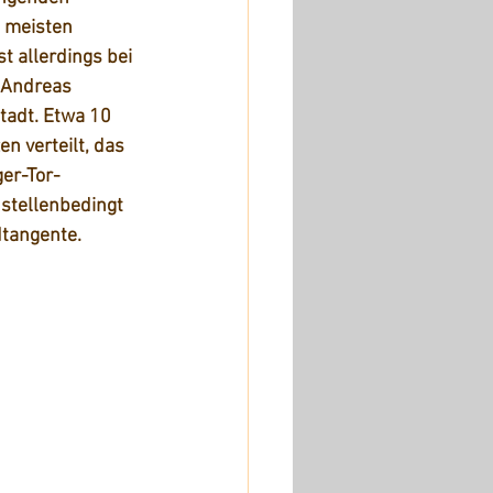
 meisten 
t allerdings bei 
n Andreas 
tadt. Etwa 10 
n verteilt, das 
ger-Tor-
ustellenbedingt 
tangente.  