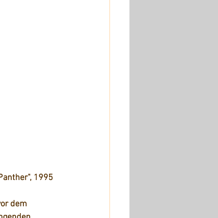
Panther", 1995
vor dem 
ngenden 