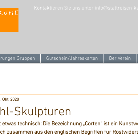
Kontaktieren Sie uns unter
info@stattreisen-k
rungen Gruppen
Gutschein/Jahreskarten
Der Verein
. Okt. 2020
hl-Skulpturen
t etwas technisch: Die Bezeichnung „Corten“ ist ein Kunstw
ich zusammen aus den englischen Begriffen für Rostwiders