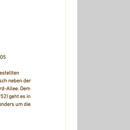
005
estellten 
isch neben der 
rd-Allee. Dem 
52) geht es in 
onders um die 