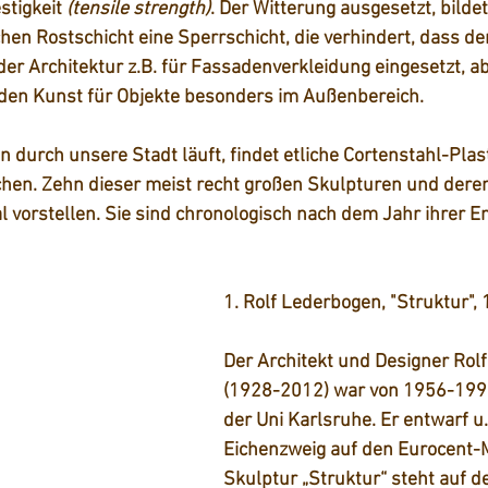
stigkeit
 (
ten
sile strength)
. Der Witterung ausgesetzt, bilde
chen Rostschicht eine Sperrschicht, die verhindert, dass der
n der Architektur z.B. für Fassadenverkleidung eingesetzt, a
nden Kunst für Objekte besonders im Außenbereich.  
 durch unsere Stadt läuft, findet etliche Cortenstahl-Plast
chen. Zehn dieser meist recht großen Skulpturen und dere
l vorstellen. Sie sind chronologisch nach dem Jahr ihrer E
1. Rolf Lederbogen, "Struktur",
Der Architekt und Designer Rol
(1928-2012) war von 1956-1993
der Uni Karlsruhe. Er entwarf u.
Eichenzweig auf den Eurocent-
Skulptur „Struktur“ steht auf 