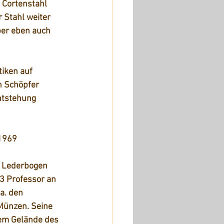
t Cortenstahl 
 Stahl weiter 
ber eben auch 
iken auf 
n Schöpfer 
ntstehung 
 1969
f Lederbogen 
 Professor an 
a. den 
Münzen. Seine 
dem Gelände des 