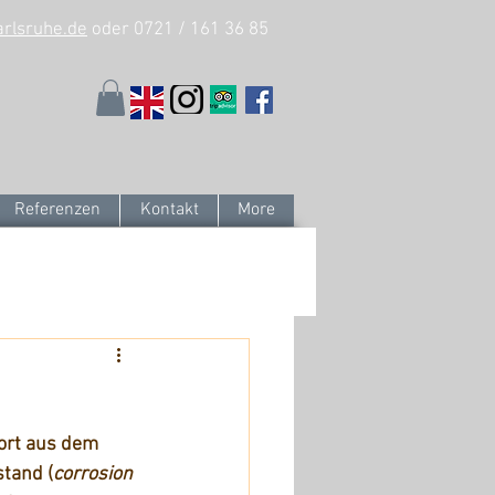
arlsruhe.de
oder 0721 / 161 36 85
Referenzen
Kontakt
More
ort aus dem 
tand (
cor
rosion 