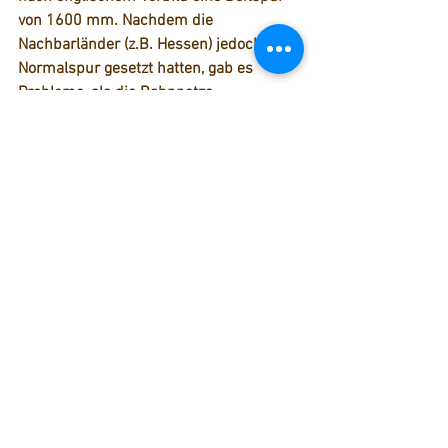
von 
1600 mm. 
Nachdem die 
Nachbarländer (z.B. Hessen) jedoch auf 
Normalspur gesetzt hatten, gab es 
Probleme, als die Bahnnetze 
miteinander verbunden werden sollten. 
So begann man 14 Jahre nach dem 
Start des Streckenbaus in Mannheim 
(die Bahn hatte bereits Haltingen kurz 
vor Basel erreicht) mit der Umspurung 
auf Normalspur. Die Arbeiten erfolgten 
bei laufendem Betrieb innerhalb eines 
Jahres. 203 km Doppelgleise, 79 km 
einfache Gleise, 33 Bahnhofsanlagen, 63 
Lokomotiven und über 1.100 
Eisenbahnwagen mussten umgespurt 
werden! Das ganze war eine tehnische 
Meisterleistung, bei der es zu keinem 
einzigen Unfall kam.