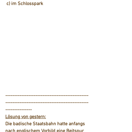
c) im Schlosspark
-----------------------------------------------
-----------------------------------------------
---------------
Lösung von gestern:
Die badische Staatsbahn hatte anfangs 
nach englischem Vorbild eine Beitspur 