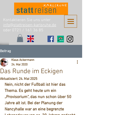
Kontaktieren Sie uns unter
info@stattreisen-karlsruhe.de
oder 0721 /
161 36 85
Beitrag
Klaus Ackermann
24. Mai 2020
Das Runde im Eckigen
Aktualisiert:
24. Mai 2025
Nein, nicht der Fußball ist hier das 
Thema. Es geht heute um ein 
„Provisorium“, das nun schon über 50 
Jahre alt ist. Bei der Planung der 
Nancyhalle 
war an eine begrenzte 