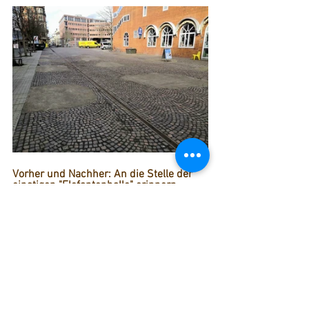
Vorher und Nachher: An die Stelle der 
einstigen "Elefantenhalle" erinnern 
heute nur noch die mit Beton 
ausgegossenen Fundamente.
Dagegen ist vor zwei Jahren die wegen 
ihrer massiven Stützen liebevoll 
„Elefantenhalle“ genannte Überdachung 
auf der südlichen Platzhälfte 
verschwunden. Dieses Bauwerk war 