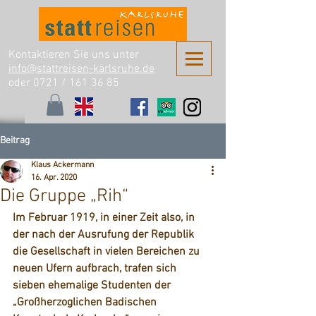
Kontaktieren Sie uns unter
info@stattreisen-karlsruhe.de
oder 0721 /
161 36 85
Beitrag
Klaus Ackermann
16. Apr. 2020
Die Gruppe „Rih“
Im Februar 1919, in einer Zeit also, in 
der nach der Ausrufung der Republik 
die Gesellschaft in vielen Bereichen zu 
neuen Ufern aufbrach, trafen sich 
sieben ehemalige Studenten der 
„
Großherzoglichen Badischen 