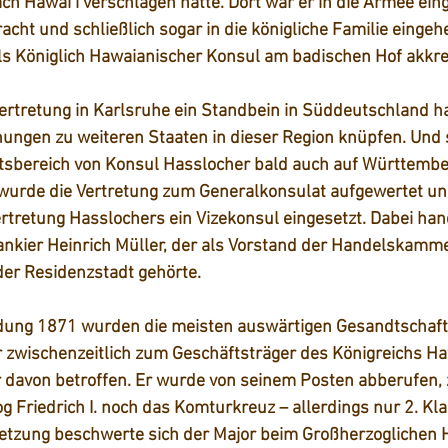
ch Hawai’i verschlagen hatte. Dort war er in die Armee eing
cht und schließlich sogar in die königliche Familie eingehe
ls Königlich Hawaianischer Konsul am badischen Hof akkred
ertretung in Karlsruhe ein Standbein in Süddeutschland ha
hungen zu weiteren Staaten in dieser Region knüpfen. Und 
itsbereich von Konsul Hasslocher bald auch auf Württembe
urde die Vertretung zum Generalkonsulat aufgewertet un
tretung Hasslochers ein Vizekonsul eingesetzt. Dabei hand
nkier Heinrich Müller, der als Vorstand der Handelskamme
er Residenzstadt gehörte. 
ung 1871 wurden die meisten auswärtigen Gesandtschafte
 zwischenzeitlich zum Geschäftsträger des Königreichs Haw
 davon betroffen. Er wurde von seinem Posten abberufen,
g Friedrich I. noch das Komturkreuz – allerdings nur 2. Kla
etzung beschwerte sich der Major beim Großherzoglichen 