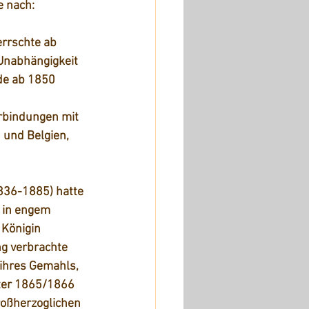
e nach:
rrschte ab 
Unabhängigkeit 
de ab 1850 
rbindungen mit 
 und Belgien, 
836-1885) hatte 
 in engem 
 Königin 
ng verbrachte 
ihres Gemahls, 
ter 1865/1866 
roßherzoglichen 