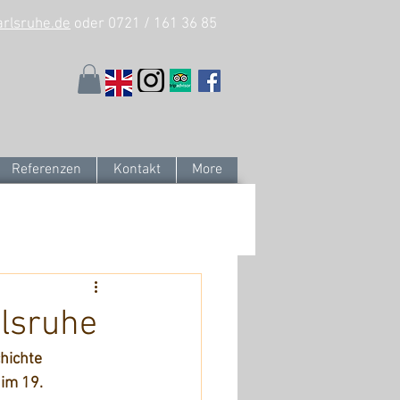
arlsruhe.de
oder 0721 / 161 36 85
Referenzen
Kontakt
More
rlsruhe
hichte 
im 19. 