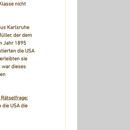
Klasse nicht 
aus Karlsruhe 
üller, der dem 
m Jahr 1895 
tierten die USA 
erleibten sie 
t war dieses 
en 
Rätselfrage:
 die USA die 