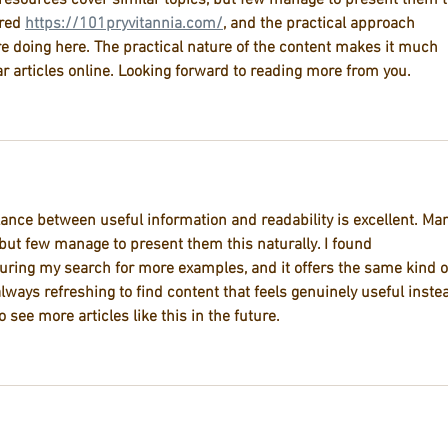
y resources cover similar topics, but few manage to present them t
red 
https://101pryvitannia.com/
, and the practical approach 
e doing here. The practical nature of the content makes it much 
 articles online. Looking forward to reading more from you.
lance between useful information and readability is excellent. Ma
 but few manage to present them this naturally. I found 
uring my search for more examples, and it offers the same kind o
always refreshing to find content that feels genuinely useful inste
o see more articles like this in the future.