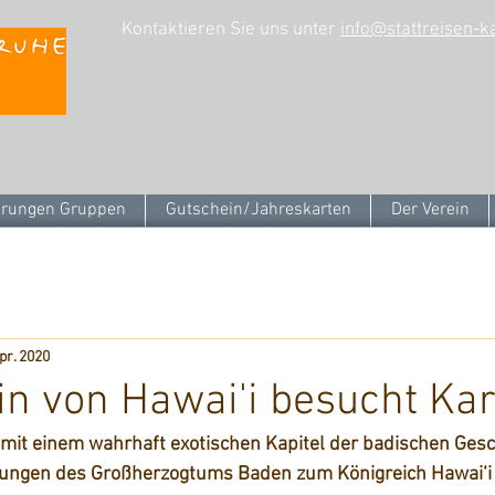
Kontaktieren Sie uns unter
info@stattreisen-k
rungen Gruppen
Gutschein/Jahreskarten
Der Verein
pr. 2020
in von Hawai'i besucht Ka
 mit einem wahrhaft exotischen Kapitel der badischen Gesc
ungen des Großherzogtums Baden zum Königreich Hawai‘i 