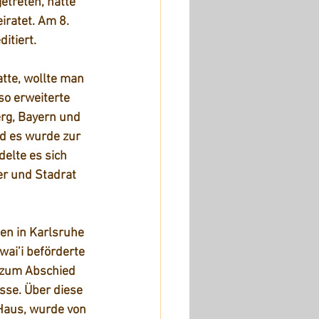
etreten, hatte 
iratet. Am 8. 
itiert.
tte, wollte man 
so erweiterte 
rg, Bayern und 
d es wurde zur 
elte es sich 
r und Stadrat 
n in Karlsruhe 
ai’i beförderte 
 zum Abschied 
sse. Über diese 
Haus, wurde von 