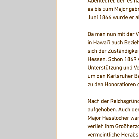
Abenteurer, den es na
es bis zum Major gebra
Juni 1866 wurde er a
Da man nun mit der V
in Hawai’i auch Bezie
sich der Zuständigke
Hessen. Schon 1869 w
Unterstützung und Ver
um den Karlsruher Ba
zu den Honoratioren d
Nach der Reichsgründ
aufgehoben. Auch der
Major Hasslocher war
verlieh ihm Großherzo
vermeintliche Herabs