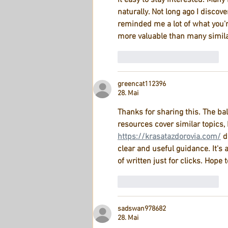
it easy to stay interested. Man
naturally. Not long ago I discove
reminded me a lot of what you'r
more valuable than many similar
Gefällt mir
Antworten
greencat112396
28. Mai
Thanks for sharing this. The ba
resources cover similar topics,
https://krasatazdorovia.com/
 d
clear and useful guidance. It's 
of written just for clicks. Hope t
Gefällt mir
Antworten
sadswan978682
28. Mai