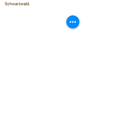
Schwarzwald.
Seit dem Umbau anlässlich der 
Bundesgartenschau ist nur noch der 
nördliche Zugang der Unterführung 
vorhanden, der südliche hingegen 
zugeschüttet. Damit der so entstandene 
Abstellraum nicht zu feucht wird, gibt es 
in der Decke eine kleine 
Belüftungsöffnung, so dass in der 
ehemaligen Unterführung etwas Luft 