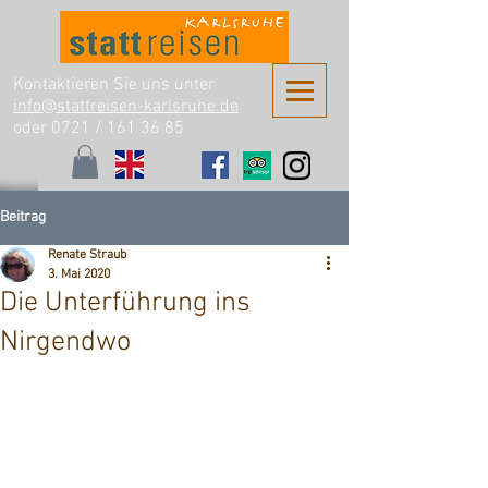
Kontaktieren Sie uns unter
info@stattreisen-karlsruhe.de
oder 0721 /
161 36 85
Beitrag
Renate Straub
3. Mai 2020
Die Unterführung ins
Nirgendwo