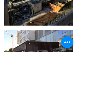
Die neue Karlsruher Unterwelt: An der U-
Strab-Haltestelle Ettlinger Tor können die 
Fahrgäste künftig mehr als 14 Meter 
unter der Erde sich aufhalten
-----------------------------------------------
-----------------------------------------------