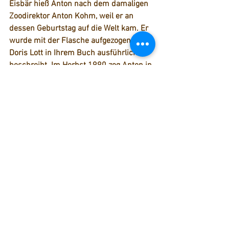
Eisbär hieß 
Anton
 nach dem damaligen 
Zoodirektor Anton Kohm, weil er an 
dessen Geburtstag auf die Welt kam. Er 
wurde mit der Flasche aufgezogen, was 
Doris Lott in Ihrem Buch ausführlich 
beschreibt. Im Herbst 1990 zog Anton in 
die Stuttgarter Wilhelma um, wo er 2014 
an einer Darmentzündung starb, 
nachdem er eine Jacke, eine Stoffpuppe 
und Teile eines Rucksacks gefressen 
hatte, die in sein Gehege gefallen waren.
Knut 
hingegen war als Baby der Berliner 
Eisbärstar. Er lebte von 2006 - 2011 im 
Berliner Zoo, wo er sehr jung letztlich an 
einer Autoimmunerkrankung starb.