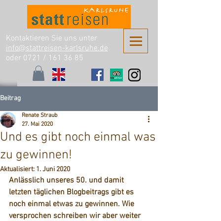
Kontaktieren Sie uns unter
info@stattreisen-karlsruhe.de
oder 0721 /
161 36 85
Beitrag
Renate Straub
27. Mai 2020
Und es gibt noch einmal was
zu gewinnen!
Aktualisiert:
1. Juni 2020
Anlässlich unseres 
50. und damit 
letzten täglichen Blogbeitrags
 gibt es 
noch einmal etwas zu gewinnen. Wie 
versprochen schreiben wir aber weiter 