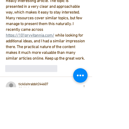
Really interesting article. The topic is 
presented in a very clear and approachable 
way, which makes it easy to stay interested. 
Many resources cover similar topics, but few 
manage to present them this naturally. I 
recently came across 
https://101pryvitannia.com/
 while looking for 
additional ideas, and I had a similar impression 
there. The practical nature of the content 
makes it much more valuable than many 
similar articles online. Keep up the great work.
Gefällt mir
Antworten
ticklishrabbit244607
28. Mai
Really interesting article. You did a great job 
keeping the content informative without 
making it feel overwhelming. It actually made 
me think about how often people struggle to 
find reliable inspiration. I recently came 
across 
https://krasatazdorovia.com/
 while 