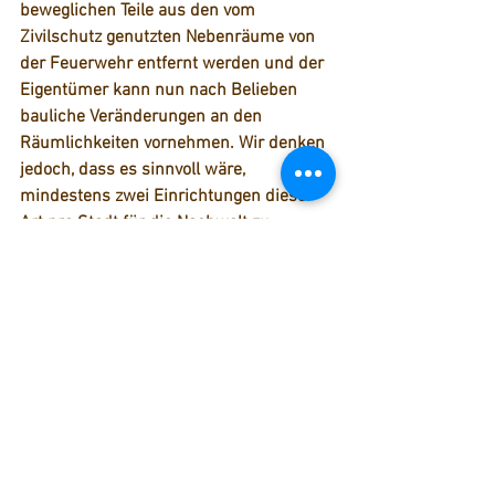
beweglichen Teile aus den vom 
Zivilschutz genutzten Nebenräume von 
der Feuerwehr entfernt werden und der 
Eigentümer kann nun nach Belieben 
bauliche Veränderungen an den 
Räumlichkeiten vornehmen. 
Wir denken 
jedoch, dass es sinnvoll wäre, 
mindestens zwei Einrichtungen dieser 
Art pro Stadt für die Nachwelt zu 
erhalten!
 Fragen des Tages:
 Wie dick war wohl die Decke der 
Schutzräume?
o 6 m
o 2 m
o 40 cm
Wie viel Prozent der Karlsruher 