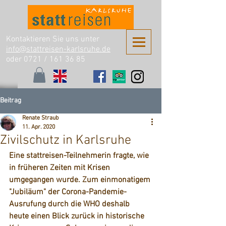
Kontaktieren Sie uns unter
info@stattreisen-karlsruhe.de
oder 0721 /
161 36 85
Beitrag
Renate Straub
11. Apr. 2020
Zivilschutz in Karlsruhe
Eine stattreisen-Teilnehmerin fragte, wie 
in früheren Zeiten mit Krisen 
umgegangen wurde. Zum einmonatigem 
"Jubiläum" der Corona-Pandemie-
Ausrufung durch die WHO deshalb 
heute einen Blick zurück in historische 