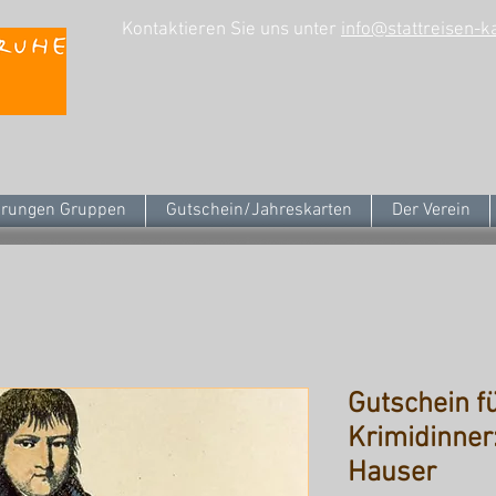
Kontaktieren Sie uns unter
info@stattreisen-k
rungen Gruppen
Gutschein/Jahreskarten
Der Verein
Gutschein f
Krimidinner:
Hauser