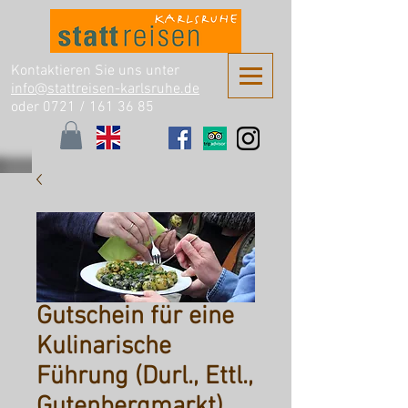
Kontaktieren Sie uns unter
info@stattreisen-karlsruhe.de
oder 0721 /
161 36 85
Gutschein für eine
Kulinarische
Führung (Durl., Ettl.,
Gutenbergmarkt)