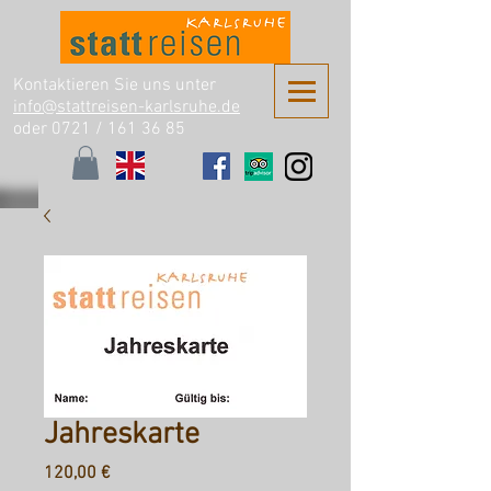
Kontaktieren Sie uns unter
info@stattreisen-karlsruhe.de
oder 0721 /
161 36 85
Jahreskarte
Preis
120,00 €