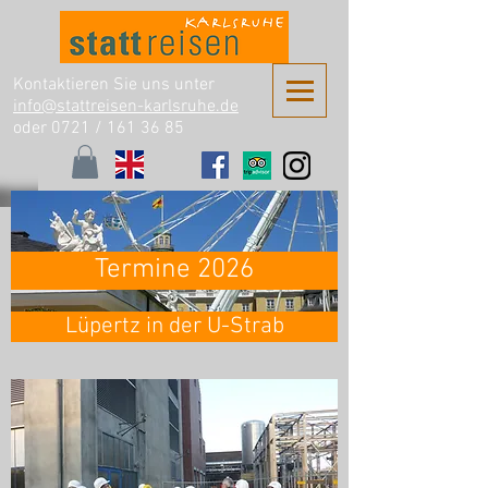
Kontaktieren Sie uns unter
info@stattreisen-karlsruhe.de
oder 0721 /
161 36 85
Termine 2026
Lüpertz in der U-Strab