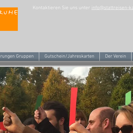
Kontaktieren Sie uns unter
info@stattreisen-k
rungen Gruppen
Gutschein/Jahreskarten
Der Verein