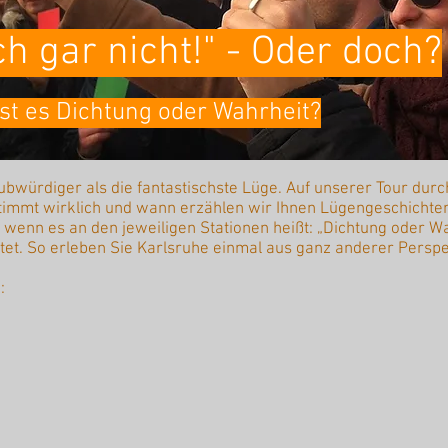
ch gar nicht!" - Oder doch?
Ist es Dichtung oder Wahrheit?
bwürdiger als die fantastischste Lüge. Auf unserer Tour durch
timmt wirklich und wann erzählen wir Ihnen Lügengeschichte
 wenn es an den jeweiligen Stationen heißt: „Dichtung oder Wa
tet. So erleben Sie Karlsruhe einmal aus ganz anderer Perspek
: