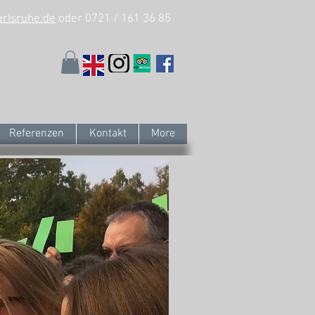
arlsruhe.de
oder 0721 / 161 36 85
Referenzen
Kontakt
More