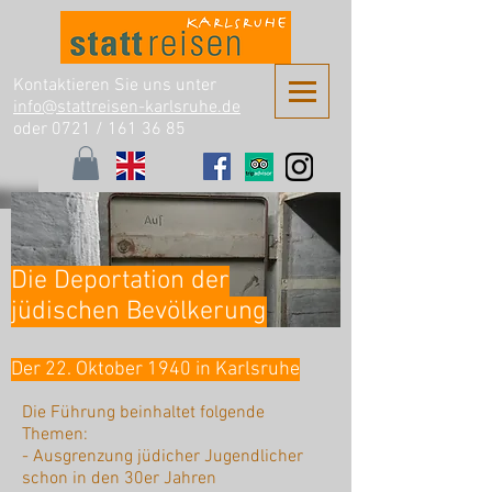
Kontaktieren Sie uns unter
info@stattreisen-karlsruhe.de
oder 0721 /
161 36 85
Die Deportation der
jüdischen Bevölkerung
Der 22. Oktober 1940 in Karlsruhe
Die Führung beinhaltet folgende
Themen:
- Ausgrenzung jüdicher Jugendlicher
schon in den 30er Jahren