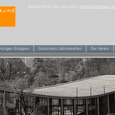
Kontaktieren Sie uns unter
info@stattreisen-k
rungen Gruppen
Gutschein/Jahreskarten
Der Verein