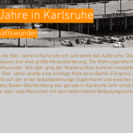
 Jahre in Karlsruhe
haftswunder
 die 50er Jahre in Karlsruhe ein Jahrzehnt des Aufbruchs. D
ubauen war eine große Herausforderung. Die Währungsreform
haftswunder. Wie aber ging der Wiederaufbau konkret vonstatt
r 50er Jahre spielte eine wichtige Rolle beim Bambi-Filmpreis
nd sich der erste Selbstbedienungs-Supermarkt und welches 
ndes Baden-Württemberg war gerade in Karlsruhe sehr umstr
te aber viele Menschen mit dem befürchteten Bedeutungsverlu