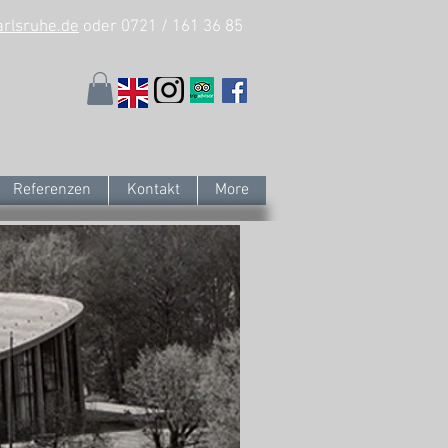
arlsruhe.de
oder 0721 / 161 36 85
Referenzen
Kontakt
More